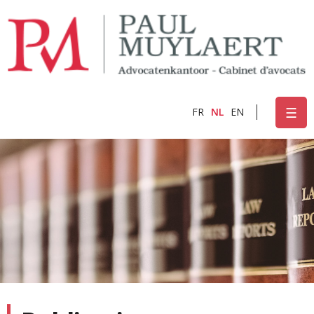
Skip to
main
content
☰
FR
NL
EN