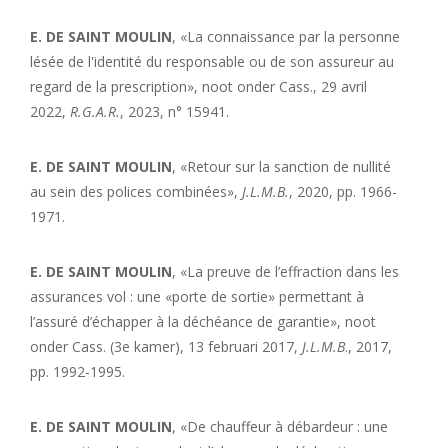
E. DE SAINT MOULIN
, «La connaissance par la personne
lésée de l'identité du responsable ou de son assureur au
regard de la prescription», noot onder Cass., 29 avril
2022,
R.G.A.R.
, 2023, n° 15941.
E. DE
SAINT MOULIN
, «Retour sur la sanction de nullité
au sein des polices combinées»,
J.L.M.B.
, 2020, pp. 1966-
1971.
E. DE
SAINT MOULIN
, «La preuve de l’effraction dans les
assurances vol : une «porte de sortie» permettant à
l’assuré d’échapper à la déchéance de garantie», noot
onder Cass. (3e kamer), 13 februari 2017,
J.L.M.B
., 2017,
pp. 1992-1995.
E. DE
SAINT MOULIN
, «De chauffeur à débardeur : une